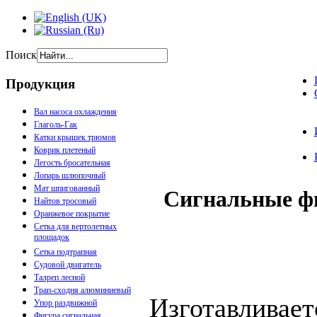
Поиск
Продукция
Вал насоса охлаждения
Глаголь-Гак
Катки крышек трюмов
Коврик плетеный
Легость бросательная
Лопарь шлюпочный
Мат шпигованный
Сигнальные фи
Найтов тросовый
Оранжевое покрытие
Сетка для вертолетных
площадок
Сетка подтрапная
Судовой двигатель
Талреп лесной
Трап-сходня алюминиевый
Изготавливает
Упор раздвижной
Фигура сигнальная