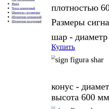
Флаги
плотностью 6
Чехол шлюпочный
Шкентель с мусингами
Штормтрап лоцманский
Размеры сигн
Штормтрап посадочный
шар - диаметр
Купить
конус - диаме
высота 600 мм