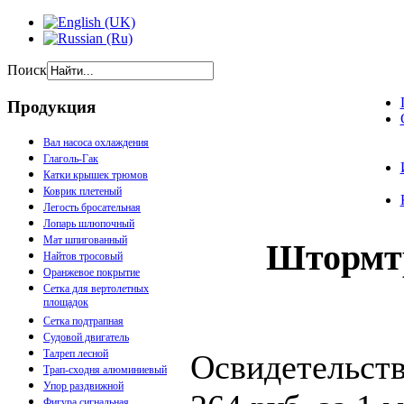
Поиск
Продукция
Вал насоса охлаждения
Глаголь-Гак
Катки крышек трюмов
Коврик плетеный
Легость бросательная
Лопарь шлюпочный
Мат шпигованный
Штормт
Найтов тросовый
Оранжевое покрытие
Сетка для вертолетных
площадок
Сетка подтрапная
Судовой двигатель
Талреп лесной
Освидетельств
Трап-сходня алюминиевый
Упор раздвижной
Фигура сигнальная