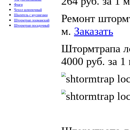
264 руб. за 1 
Флаги
Чехол шлюпочный
Ремонт штормт
Шкентель с мусингами
Штормтрап лоцманский
Штормтрап посадочный
м.
Заказать
Штормтрапа л
4000 руб. за 1