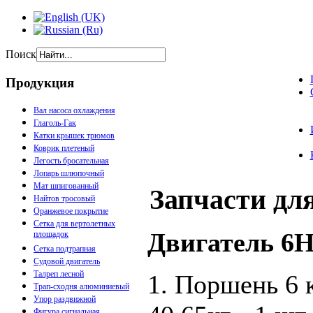
Поиск
Продукция
Вал насоса охлаждения
Глаголь-Гак
Катки крышек трюмов
Коврик плетеный
Легость бросательная
Лопарь шлюпочный
Мат шпигованный
Запчасти дл
Найтов тросовый
Оранжевое покрытие
Сетка для вертолетных
Двигатель 6
площадок
Сетка подтрапная
Судовой двигатель
Талреп лесной
1. Поршень 6 к
Трап-сходня алюминиевый
Упор раздвижной
Фигура сигнальная