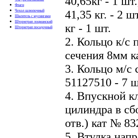
40,65кг - 1 шт.
Флаги
41,35 кг. - 2 шт
Чехол шлюпочный
Шкентель с мусингами
Штормтрап лоцманский
кг - 1 шт.
Штормтрап посадочный
2. Кольцо к/с
сечения 8мм к
3. Кольцо м/с
51127510 - 7 ш
4. Впускной 
цилиндра в сб
отв.) кат № 83
5. Втулка нап